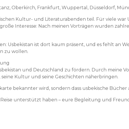
stanz, Oberkirch, Frankfurt, Wuppertal, Düsseldorf, Mün
en Kultur- und Literaturabenden teil. Für viele war U
s große Interesse: Nach meinen Vorträgen wurden zahlre
: Usbekistan ist dort kaum präsent, und es fehlt an 
n zu wollen.
ndung
 Usbekistan und Deutschland zu fördern. Durch meine 
 seine Kultur und seine Geschichten näherbringen.
dkarte bekannter wird, sondern dass usbekische Bücher a
ser Reise unterstützt haben – eure Begleitung und Freu