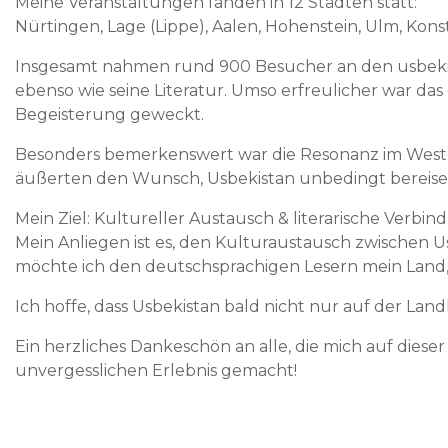
Meine Veranstaltungen fanden in 12 Städten statt:
Nürtingen, Lage (Lippe), Aalen, Hohenstein, Ulm, Kon
Insgesamt nahmen rund 900 Besucher an den usbekisch
ebenso wie seine Literatur. Umso erfreulicher war da
Begeisterung geweckt.
Besonders bemerkenswert war die Resonanz im Westen
äußerten den Wunsch, Usbekistan unbedingt bereise
Mein Ziel: Kultureller Austausch & literarische Verbi
Mein Anliegen ist es, den Kulturaustausch zwischen
möchte ich den deutschsprachigen Lesern mein Land,
Ich hoffe, dass Usbekistan bald nicht nur auf der Lan
Ein herzliches Dankeschön an alle, die mich auf die
unvergesslichen Erlebnis gemacht!