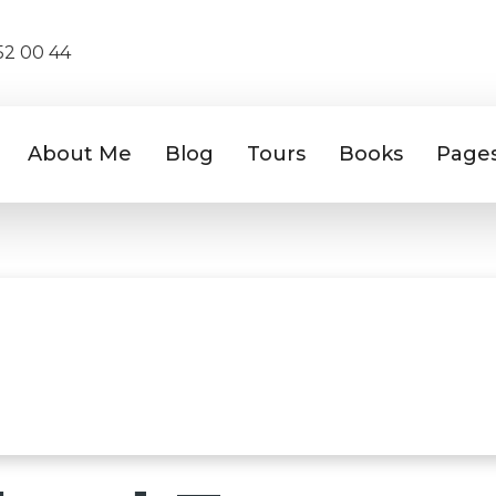
52 00 44
About Me
Blog
Tours
Books
Page