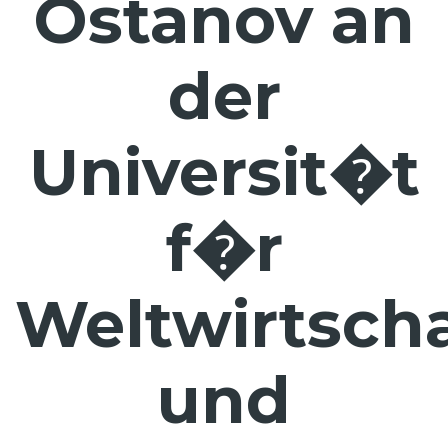
Ostanov an
der
Universit�t
f�r
Weltwirtscha
und